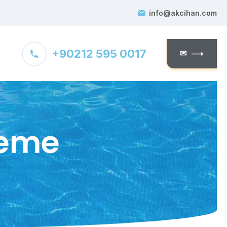
info@akcihan.com
+90212 595 0017
✉
leme